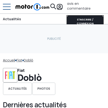
avis en
commentaire
Actualités
S'INSCRIRE /
CONNEXION
Accueil
Fiat
Doblò
Fiat
Doblò
ACTUALITÉS
PHOTOS
Dernières actualités