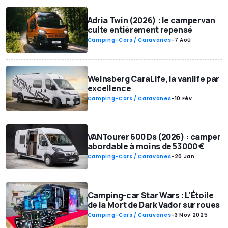
Adria Twin (2026) : le campervan
culte entièrement repensé
Camping-Cars / Caravanes
-
7 Aoû
Weinsberg CaraLife, la vanlife par
excellence
Camping-Cars / Caravanes
-
10 Fév
VANTourer 600 Ds (2026) : camper
abordable à moins de 53 000 €
Camping-Cars / Caravanes
-
20 Jan
Camping-car Star Wars : L'Étoile
de la Mort de Dark Vador sur roues
Camping-Cars / Caravanes
-
3 Nov 2025