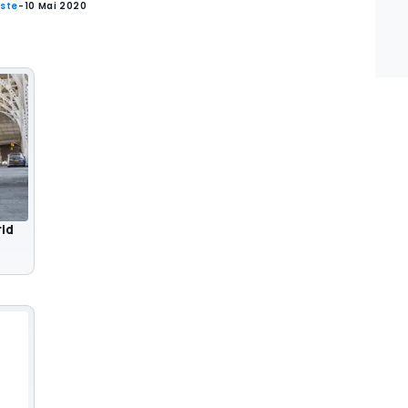
iste
-
10 Mai 2020
rid