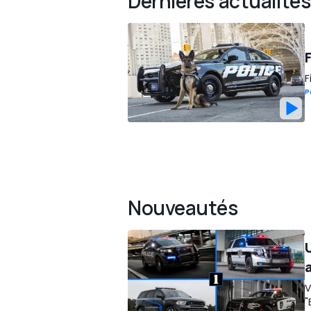
Dernières actualités
F
P
Nouveautés
V
"