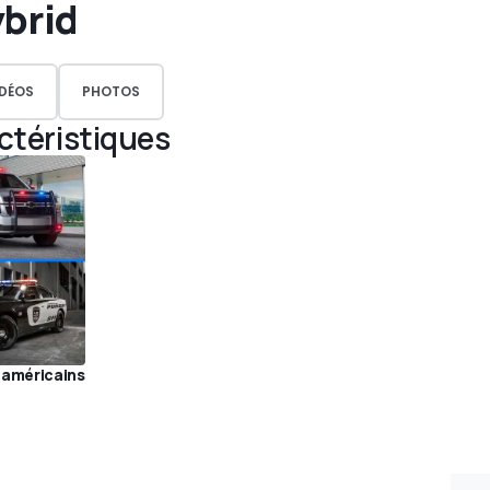
brid
IDÉOS
PHOTOS
actéristiques
s américains