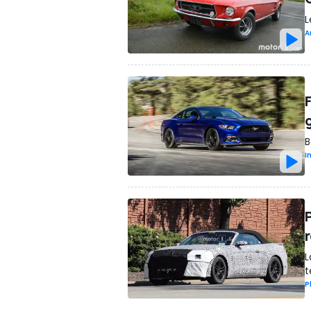
L
A
B
I
r
L
t
P