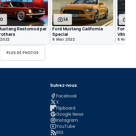
10
14
4
Mustang Restomod par
Ford Mustang California
Ford Mus
rothers
Special
Vilner
 2022
9 Mar 2022
5 Nov 20
PLUS DE PHOTOS
Suivez-nous
Facebook
X
Flipboard
Google News
Instagram
YouTube
RSS