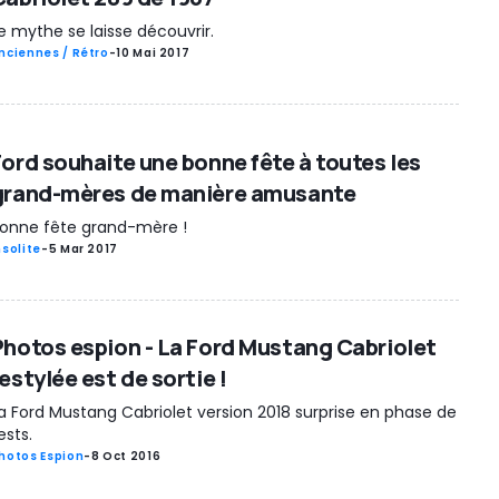
e mythe se laisse découvrir.
nciennes / Rétro
-
10 Mai 2017
Ford souhaite une bonne fête à toutes les
grand-mères de manière amusante
onne fête grand-mère !
nsolite
-
5 Mar 2017
Photos espion - La Ford Mustang Cabriolet
estylée est de sortie !
a Ford Mustang Cabriolet version 2018 surprise en phase de
ests.
hotos Espion
-
8 Oct 2016