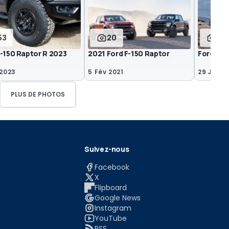
53
20
8
F-150 Raptor R 2023
2021 Ford F-150 Raptor
Ford F-1
 2023
5 Fév 2021
29 Jun 2
PLUS DE PHOTOS
Suivez-nous
Facebook
X
Flipboard
Google News
Instagram
YouTube
RSS