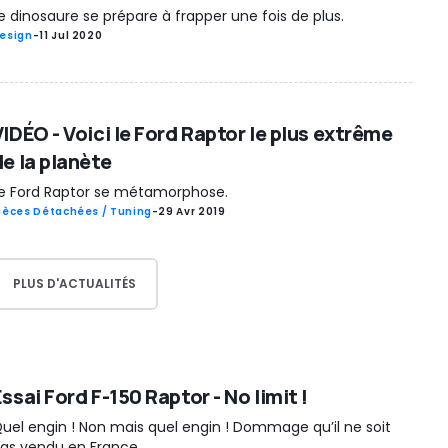
e dinosaure se prépare à frapper une fois de plus.
esign
-
11 Jul 2020
IDÉO - Voici le Ford Raptor le plus extrême
de la planète
e Ford Raptor se métamorphose.
ièces Détachées / Tuning
-
29 Avr 2019
PLUS D'ACTUALITÉS
ssai Ford F-150 Raptor - No limit !
uel engin ! Non mais quel engin ! Dommage qu’il ne soit
as vendu en France…