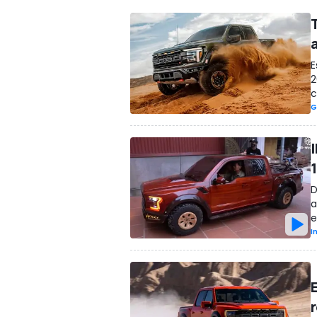
E
2
c
G
I
D
a
e
I
E