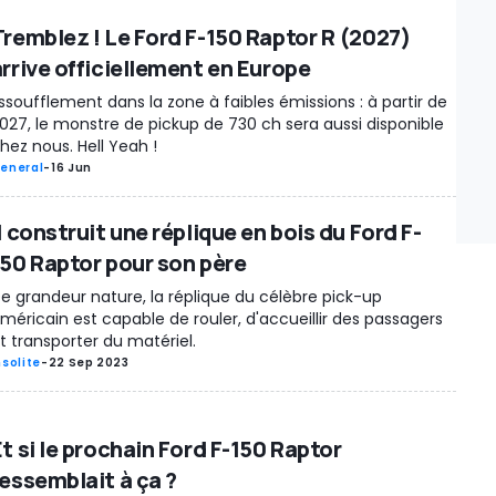
Tremblez ! Le Ford F-150 Raptor R (2027)
arrive officiellement en Europe
ssoufflement dans la zone à faibles émissions : à partir de
027, le monstre de pickup de 730 ch sera aussi disponible
hez nous. Hell Yeah !
eneral
-
16 Jun
l construit une réplique en bois du Ford F-
150 Raptor pour son père
e grandeur nature, la réplique du célèbre pick-up
méricain est capable de rouler, d'accueillir des passagers
t transporter du matériel.
nsolite
-
22 Sep 2023
t si le prochain Ford F-150 Raptor
ressemblait à ça ?