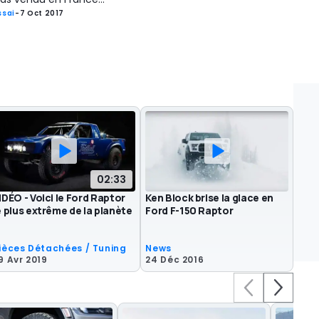
ssai
-
7 Oct 2017
02:33
IDÉO - Voici le Ford Raptor
Ken Block brise la glace en
e plus extrême de la planète
Ford F-150 Raptor
ièces Détachées / Tuning
News
9 Avr 2019
24 Déc 2016