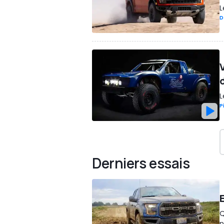
L
D
V
L
P
Derniers essais
E
Q
p