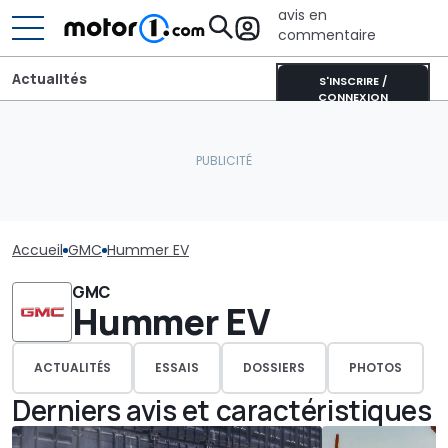
avis en
commentaire
Actualités
S'INSCRIRE /
CONNEXION
Accueil
GMC
Hummer EV
GMC
Hummer EV
ACTUALITÉS
ESSAIS
DOSSIERS
PHOTOS
Derniers avis et caractéristiques