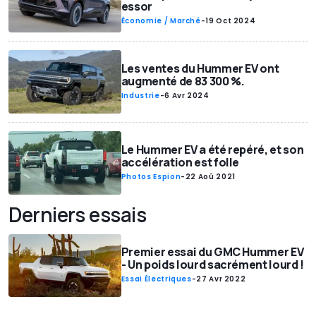
essor
Économie / Marché
-
19 Oct 2024
Les ventes du Hummer EV ont
augmenté de 83 300 %.
Industrie
-
6 Avr 2024
Le Hummer EV a été repéré, et son
accélération est folle
Photos Espion
-
22 Aoû 2021
Derniers essais
Premier essai du GMC Hummer EV
- Un poids lourd sacrément lourd !
Essai Électriques
-
27 Avr 2022