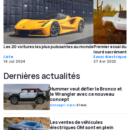
Les 20 voitures les plus puissantes au monde
Premier essai du 
lourd sacrément l
Liste
Essai électriques
16 Jul 2024
27 Avr 2022
Dernières actualités
Hummer veut défier le Bronco et
le Wrangler avec ce nouveau
concept
Concept-Cars
-
31 Mai
Les ventes de véhicules
électriques GM sont en plein