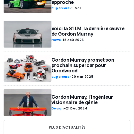
approche
Supercars
-
5 Mar
Voici la S1 LM, la dernière œuvre
de Gordon Murray
News
-
18 Aoû 2025
Gordon Murray promet son
prochain supercar pour
Goodwood
Supercars
-
20 Mar 2025
Gordon Murray, l'ingénieur
visionnaire de génie
Design
-
21 Déc 2024
PLUS D'ACTUALITÉS