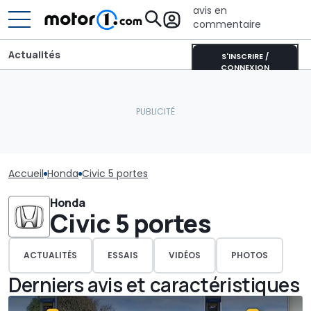
avis en
commentaire
Actualités
S'INSCRIRE /
CONNEXION
Accueil
Honda
Civic 5 portes
Honda
Civic 5 portes
ACTUALITÉS
ESSAIS
VIDÉOS
PHOTOS
Derniers avis et caractéristiques