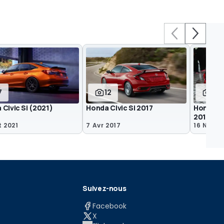
7
12
11
Civic Si (2021)
Honda Civic Si 2017
Honda Ci
2016
t 2021
7 Avr 2017
16 Nov 2
Suivez-nous
Facebook
X