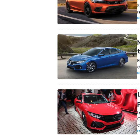
S
m
N
E
e
N
L
p
L
C
c
L