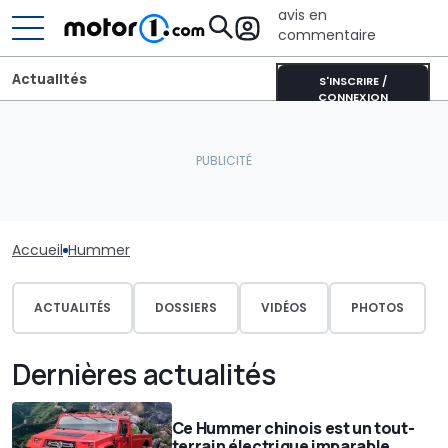
avis en
commentaire
Actualités
S'INSCRIRE /
CONNEXION
Accueil
Hummer
ACTUALITÉS
DOSSIERS
VIDÉOS
PHOTOS
Dernières actualités
Ce Hummer chinois est un tout-
terrain électrique imparable