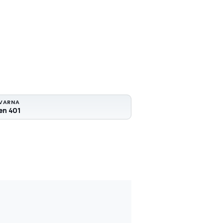
VARNA
len 401