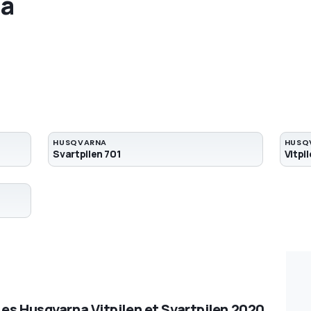
a
HUSQVARNA
HUSQ
Svartpilen 701
Vitpi
Les Husqvarna Vitpilen et Svartpilen 2020