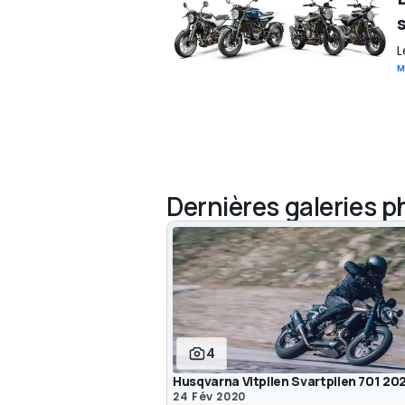
L
M
Dernières galeries 
4
Husqvarna Vitpilen Svartpilen 701 20
24 Fév 2020