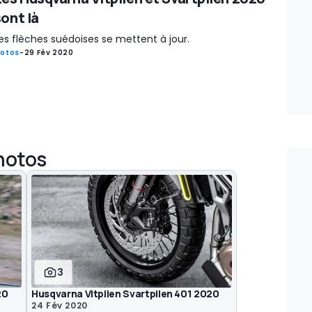
sont là
es flèches suédoises se mettent à jour.
otos
-
29 Fév 2020
photos
3
20
Husqvarna Vitpilen Svartpilen 401 2020
24 Fév 2020