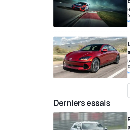
H
é
N
L
%
I
Derniers essais