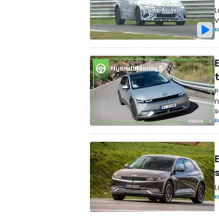
L
v
E
E
t
P
n
s
E
s
L
E