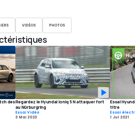
IERS
VIDÉOS
PHOTOS
actéristiques
atch des
Regardez le Hyundai Ioniq 5 N attaquer fort
Essai Hyundai
au Nürburgring
titre
Essai Vidéo
Essai élect
3 Mai 2023
1 Jul 2021