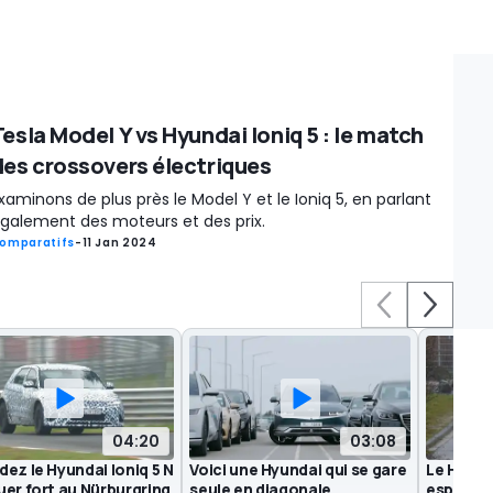
Tesla Model Y vs Hyundai Ioniq 5 : le match
des crossovers électriques
xaminons de plus près le Model Y et le Ioniq 5, en parlant
galement des moteurs et des prix.
omparatifs
-
11 Jan 2024
04:20
03:08
ez le Hyundai Ioniq 5 N
Voici une Hyundai qui se gare
Le Hyund
er fort au Nürburgring
seule en diagonale
espionné