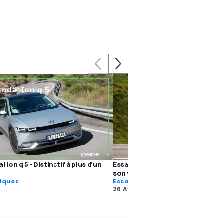
 Ioniq 5 - Distinctif à plus d'un
Essai Hyundai Ioniq 5 - Deux pet
son volant !
riques
Essai électriques
26 Avr 2021