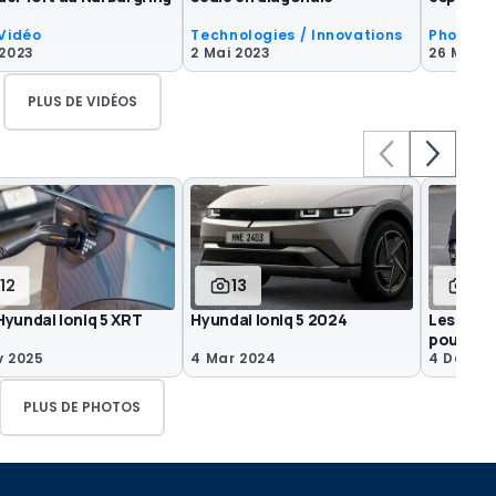
 Vidéo
Technologies / Innovations
Photos E
 2023
2 Mai 2023
26 Mar 2
PLUS DE VIDÉOS
112
13
6
Hyundai Ioniq 5 XRT
Hyundai Ioniq 5 2024
Les nou
pour 20
v 2025
4 Mar 2024
4 Déc 2
PLUS DE PHOTOS