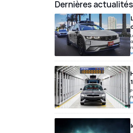
Dernières actualités
L
a
r
V
P
m
I
I