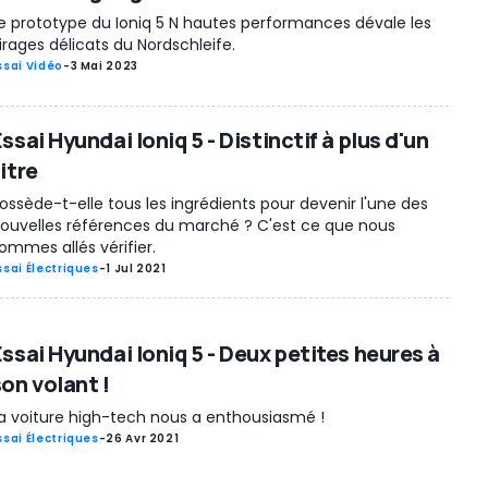
e prototype du Ioniq 5 N hautes performances dévale les
irages délicats du Nordschleife.
ssai Vidéo
-
3 Mai 2023
ssai Hyundai Ioniq 5 - Distinctif à plus d'un
itre
ossède-t-elle tous les ingrédients pour devenir l'une des
ouvelles références du marché ? C'est ce que nous
ommes allés vérifier.
ssai Électriques
-
1 Jul 2021
Essai Hyundai Ioniq 5 - Deux petites heures à
on volant !
a voiture high-tech nous a enthousiasmé !
ssai Électriques
-
26 Avr 2021