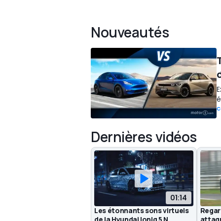
Nouveautés
E
é
C
Dernières vidéos
01:14
Les étonnants sons virtuels
Regard
de la Hyundai Ioniq 5 N
attaqu