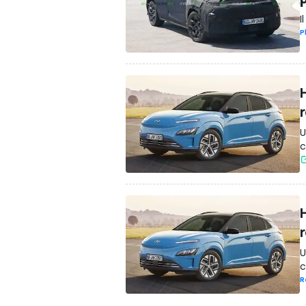
I
P
U
c
U
c
R