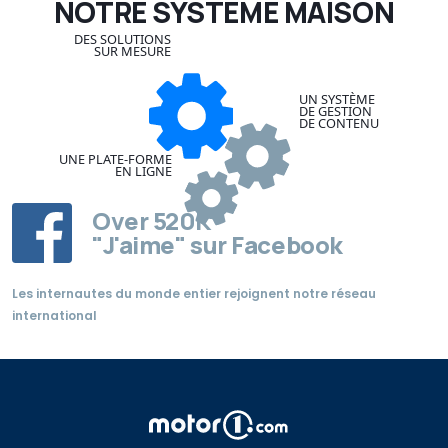
NOTRE SYSTÈME MAISON
DES SOLUTIONS
SUR MESURE
UN SYSTÈME
DE GESTION
DE CONTENU
UNE PLATE-FORME
EN LIGNE
Over
520K
"J'aime" sur Facebook
Les internautes du monde entier rejoignent notre réseau
international