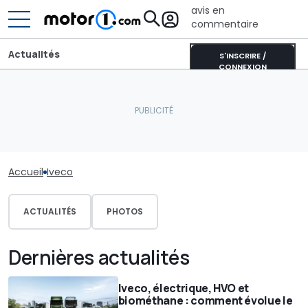
avis en
commentaire
Actualités
S'INSCRIRE /
CONNEXION
Accueil
Iveco
ACTUALITÉS
PHOTOS
Dernières actualités
Iveco, électrique, HVO et
biométhane : comment évolue le