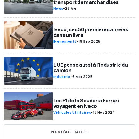
transport de marchandises
News
-
28 Avr
Iveco, ses 50 premières années
dans un livre
Evenements
-
19 Sep 2025
L'UE pense aussi à l'industrie du
camion
Industrie
-
6 Mar 2025
Les F1 de la Scuderia Ferrari
voyagent en Iveco
Véhicules Utilitaires
-
13 Nov 2024
PLUS D'ACTUALITÉS