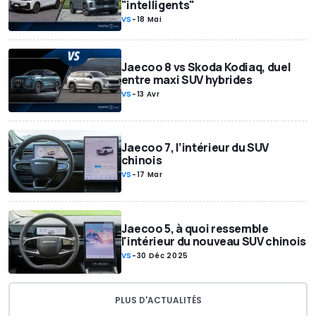
"intelligents"
VS
-
18 Mai
Jaecoo 8 vs Skoda Kodiaq, duel
entre maxi SUV hybrides
VS
-
13 Avr
Jaecoo 7, l’intérieur du SUV
chinois
VS
-
17 Mar
Jaecoo 5, à quoi ressemble
l'intérieur du nouveau SUV chinois
VS
-
30 Déc 2025
PLUS D'ACTUALITÉS