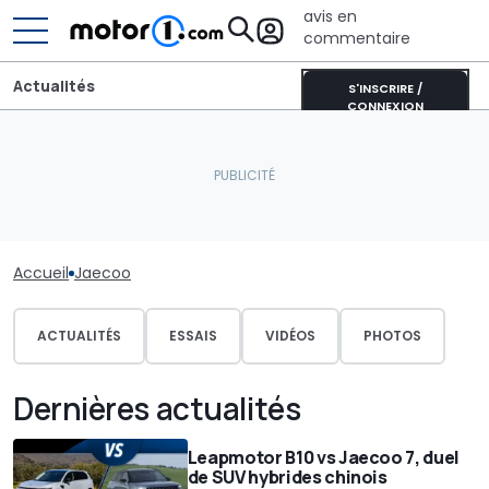
avis en
commentaire
Actualités
S'INSCRIRE /
CONNEXION
Accueil
Jaecoo
ACTUALITÉS
ESSAIS
VIDÉOS
PHOTOS
Dernières actualités
Leapmotor B10 vs Jaecoo 7, duel
de SUV hybrides chinois