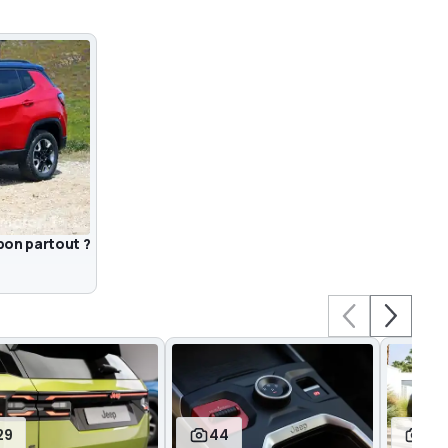
bon partout ?
29
44
2