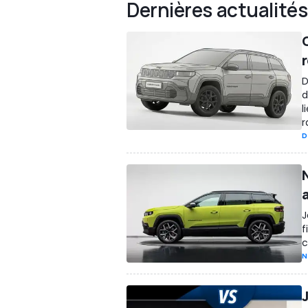
Dernières actualités
D
d
l
r
D
J
f
c
N