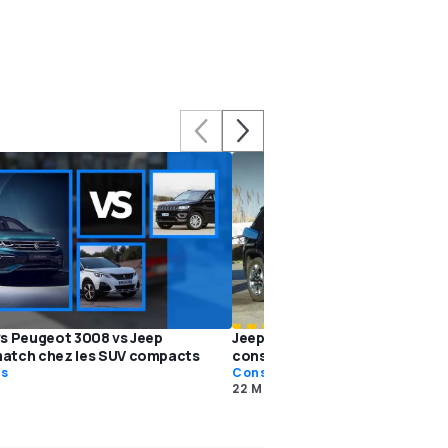
s Peugeot 3008 vs Jeep
Jeep Compass 1.6 Diesel, le tes
atch chez les SUV compacts
consommation réelle
fs
Consommations
22 Mar 2019