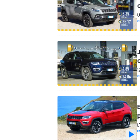
U
C
1
C
L
E