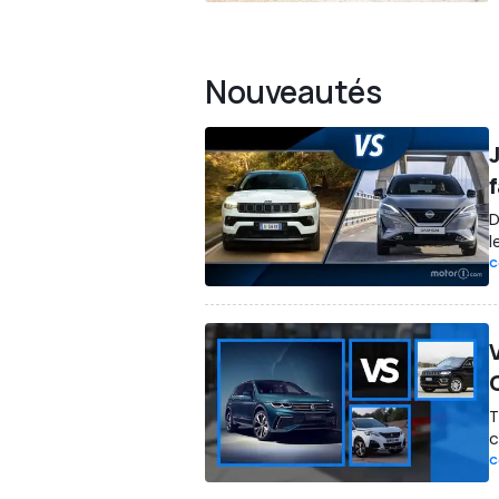
Nouveautés
D
l
C
T
c
C