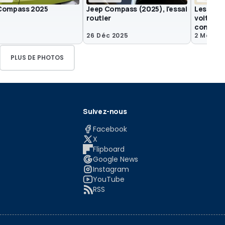
Compass 2025
Jeep Compass (2025), l'essai
Les meill
routier
voitures
conduite
26 Déc 2025
2 Mai 20
PLUS DE PHOTOS
Suivez-nous
Facebook
X
Flipboard
Google News
Instagram
YouTube
RSS