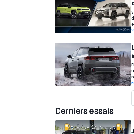
S
d
e
V
i
E
u
m
N
Derniers essais