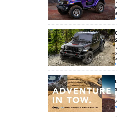
L
é
g
C
L
p
p
S
I
W
N