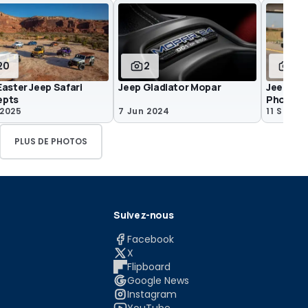
20
2
9
aster Jeep Safari
Jeep Gladiator Mopar
Jeep Gla
epts
Photos 
 2025
7 Jun 2024
11 Sep 2
PLUS DE PHOTOS
Suivez-nous
Facebook
X
Flipboard
Google News
Instagram
YouTube