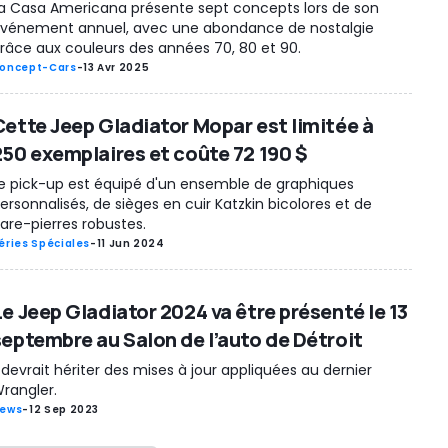
a Casa Americana présente sept concepts lors de son
vénement annuel, avec une abondance de nostalgie
râce aux couleurs des années 70, 80 et 90.
oncept-Cars
-
13 Avr 2025
Cette Jeep Gladiator Mopar est limitée à
250 exemplaires et coûte 72 190 $
e pick-up est équipé d'un ensemble de graphiques
ersonnalisés, de sièges en cuir Katzkin bicolores et de
are-pierres robustes.
éries Spéciales
-
11 Jun 2024
Le Jeep Gladiator 2024 va être présenté le 13
septembre au Salon de l’auto de Détroit
l devrait hériter des mises à jour appliquées au dernier
rangler.
ews
-
12 Sep 2023