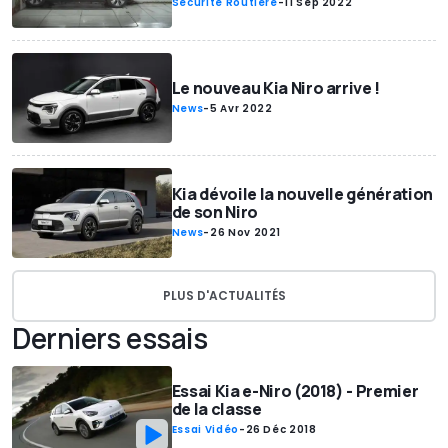
Sécurité Routière
-
11 Sep 2022
Le nouveau Kia Niro arrive !
News
-
5 Avr 2022
Kia dévoile la nouvelle génération
de son Niro
News
-
26 Nov 2021
PLUS D'ACTUALITÉS
Derniers essais
Essai Kia e-Niro (2018) - Premier
de la classe
Essai Vidéo
-
26 Déc 2018