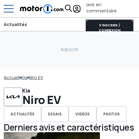
avis en
commentaire
Actualités
S'INSCRIRE /
CONNEXION
Accueil
Kia
Niro EV
Kia
Niro EV
ACTUALITÉS
ESSAIS
VIDÉOS
PHOTOS
Derniers avis et caractéristiques