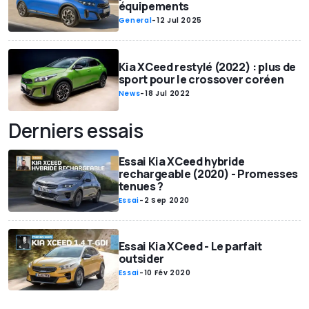
équipements
General
-
12 Jul 2025
Kia XCeed restylé (2022) : plus de
sport pour le crossover coréen
News
-
18 Jul 2022
Derniers essais
Essai Kia XCeed hybride
rechargeable (2020) - Promesses
tenues ?
Essai
-
2 Sep 2020
Essai Kia XCeed - Le parfait
outsider
Essai
-
10 Fév 2020