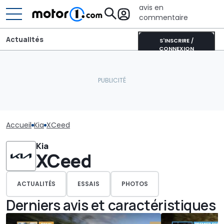
avis en
commentaire
Actualités
S'INSCRIRE /
CONNEXION
Accueil
Kia
XCeed
Kia
XCeed
ACTUALITÉS
ESSAIS
PHOTOS
Derniers avis et caractéristiques