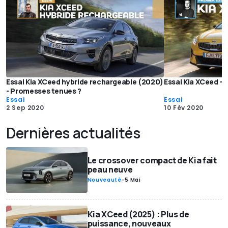
Essai Kia XCeed hybride rechargeable (2020)
Essai Kia XCeed - 
- Promesses tenues ?
Essai
Essai
2 Sep 2020
10 Fév 2020
Dernières actualités
Le crossover compact de Kia fait
peau neuve
Nouveauté
-
5 Mai
Kia XCeed (2025) : Plus de
puissance, nouveaux