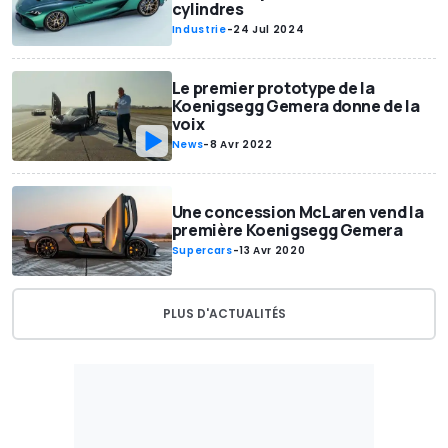
cylindres
Industrie
-
24 Jul 2024
Le premier prototype de la
Koenigsegg Gemera donne de la
voix
News
-
8 Avr 2022
Une concession McLaren vend la
première Koenigsegg Gemera
Supercars
-
13 Avr 2020
PLUS D'ACTUALITÉS