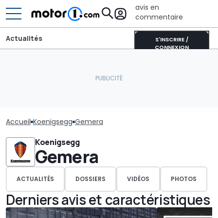
avis en
commentaire
Actualités
S'INSCRIRE /
CONNEXION
Accueil
Koenigsegg
Gemera
Koenigsegg
Gemera
ACTUALITÉS
DOSSIERS
VIDÉOS
PHOTOS
Derniers avis et caractéristiques