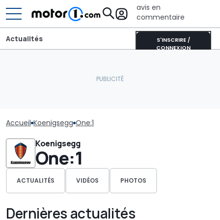
avis en
commentaire
Actualités
S'INSCRIRE /
CONNEXION
Accueil
Koenigsegg
One:1
Koenigsegg
One:1
ACTUALITÉS
VIDÉOS
PHOTOS
Dernières actualités