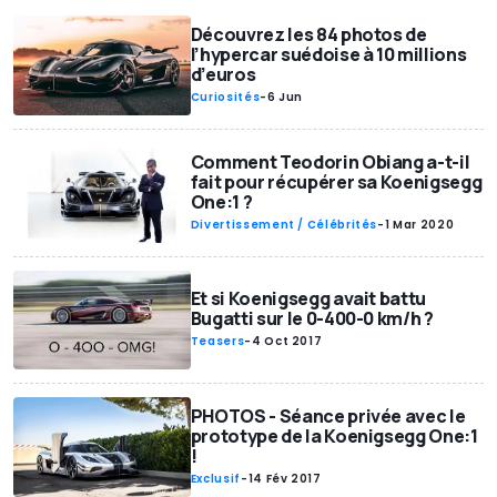
Découvrez les 84 photos de
l’hypercar suédoise à 10 millions
d’euros
Curiosités
-
6 Jun
Comment Teodorin Obiang a-t-il
fait pour récupérer sa Koenigsegg
One:1 ?
Divertissement / Célébrités
-
1 Mar 2020
Et si Koenigsegg avait battu
Bugatti sur le 0-400-0 km/h ?
Teasers
-
4 Oct 2017
PHOTOS - Séance privée avec le
prototype de la Koenigsegg One:1
!
Exclusif
-
14 Fév 2017