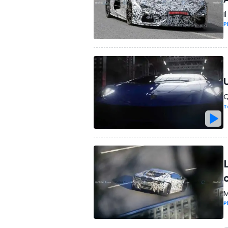
I
P
Q
T
M
P