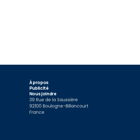
12
7
 dernière
Photos espion remplaçante
Photos esp
hini Aventador
Lamborghini Aventador
de la Lambo
022
10 Mar 2022
20 Déc 202
À propos
Publicité
Nous joindre
39 Rue de la Saussière
92100 Boulogne-Billancourt
France