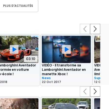
PLUS D'ACTUALITÉS
03:10
amborghini Aventador
VIDÉO - Il transforme sa
VIDÉO – 
formée en voiture
Lamborghini Aventador en
Aventad
o-école !
manette Xbox !
limites s
News
Superca
 2018
22 Oct 2017
12 Oct 2