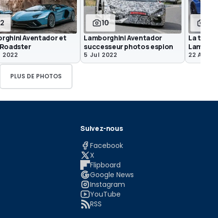
12
10
5
rghini Aventador et
Lamborghini Aventador
La toute
 Roadster
successeur photos espion
Lamborg
t 2022
5 Jul 2022
22 Avr 2
PLUS DE PHOTOS
Suivez-nous
Facebook
X
Flipboard
Google News
Instagram
YouTube
RSS