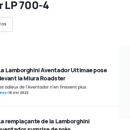
r LP 700-4
TOS
La Lamborghini Aventador Ultimae pose
devant la Miura Roadster
es adieux de l'Aventador n'en finissent plus.
ews
-
16 Oct 2022
La remplaçante de la Lamborghini
Aventador surprise de près