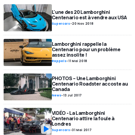
L'une des 20 Lamborghini
Centenario est à vendre aux USA
Supercars
-
20 Nov 2018
Lamborghini rappelle la
Centenario pour un problème
assez insolite !
Rappels
-
11 Mai 2018
PHOTOS – Une Lamborghini
Centenario Roadster accoste au
Canada
News
-
13 Jul 2017
VIDÉO - La Lamborghini
Centenario attire la foule à
Londres
Supercars
-
31 Mai 2017