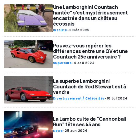
Une Lamborghini Countach
hantée" s'est mystérieusement
encastrée dans un château
écossais
Insolite
-
6 Déc 2025
Pouvez-vous repérer les
différences entre une QV et une
Countach 25e anniversaire ?
Supercars
-
4 Aoû 2024
La superbe Lamborghini
Countach de Rod Stewart est à
vendre
Divertissement / Célébrités
-
10 Jul 2024
La Lambo culte de "Cannonball
Run" fête ses 45 ans
News
-
25 Jun 2024