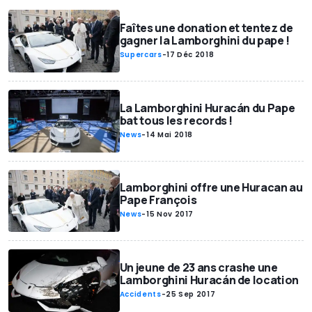
Faîtes une donation et tentez de
gagner la Lamborghini du pape !
Supercars
-
17 Déc 2018
La Lamborghini Huracán du Pape
bat tous les records !
News
-
14 Mai 2018
Lamborghini offre une Huracan au
Pape François
News
-
15 Nov 2017
Un jeune de 23 ans crashe une
Lamborghini Huracán de location
Accidents
-
25 Sep 2017