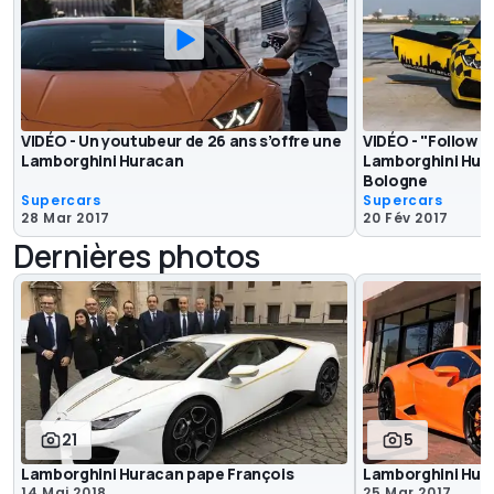
VIDÉO - Un youtubeur de 26 ans s’offre une
VIDÉO - "Follow m
Lamborghini Huracan
Lamborghini Hura
Bologne
Supercars
Supercars
28 Mar 2017
20 Fév 2017
Dernières photos
21
5
Lamborghini Huracan pape François
Lamborghini Hur
14 Mai 2018
25 Mar 2017