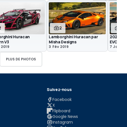
2
2
17
rghini Huracan
Lamborghini Huracan par
2020 La
rn V3
Misha Designs
EVO
 2019
3 Fév 2019
7 Jan 20
PLUS DE PHOTOS
Suivez-nous
Facebook
X
Flipboard
Google News
Instagram