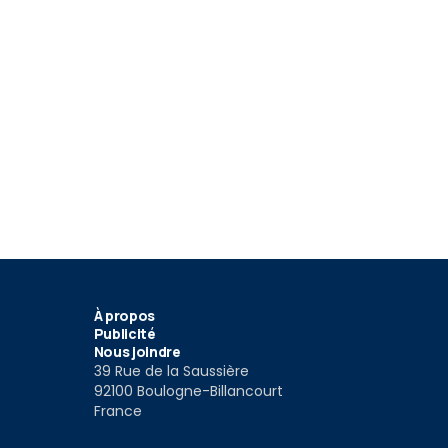
3
10
mborghini Huracan
2020 Lamborghini Huracan
Lamborghin
teasers
4 par TR3 
19
6 Jan 2019
1 Sep 2018
À propos
Publicité
Nous joindre
39 Rue de la Saussière
92100 Boulogne-Billancourt
France