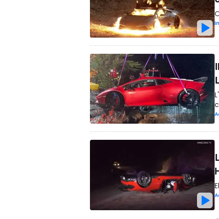
O
I
I
L
c
A
E
A