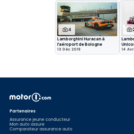
4
Lamborghini Huracan à
Lambo
l'aéroport de Bologne
Unico
13 Déc 2019
14 Avr
Partenaires
Assurance jeune conducteur
Mon auto assure
Comparateur assurance auto