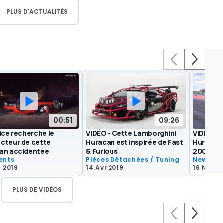
PLUS D'ACTUALITÉS
00:51
09:26
ice recherche le
VIDÉO - Cette Lamborghini
VIDÉO - 
cteur de cette
Huracan est inspirée de Fast
Huracan 
an accidentée
& Furious
2000 ch 
ents
Pièces Détachées / Tuning
News
c 2019
14 Avr 2019
16 Nov 2
PLUS DE VIDÉOS