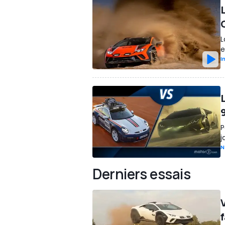
L
e
I
9
P
j
N
Derniers essais