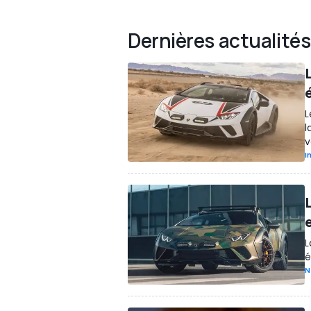
Dernières actualités
L
L
l
v
I
L
é
N