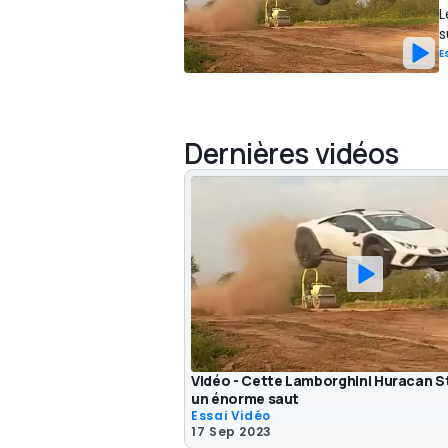
L
s
E
Dernières vidéos
Vidéo - Cette Lamborghini Huracan St
un énorme saut
Essai Vidéo
17 Sep 2023