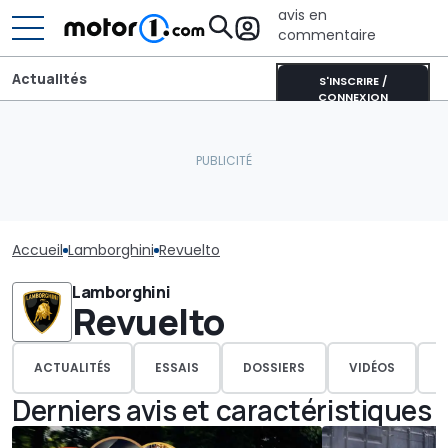
avis en
commentaire
Actualités
S'INSCRIRE /
CONNEXION
Accueil
Lamborghini
Revuelto
Lamborghini
Revuelto
ACTUALITÉS
ESSAIS
DOSSIERS
VIDÉOS
P
Derniers avis et caractéristiques