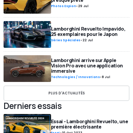
presque prête
Photos Espion
-
29 Jul
Lamborghini Revuelto Impavido,
25 exemplaires pour le Japon
Séries Spéciales
-
22 Jul
Lamborghini arrive sur Apple
Vision Pro avec une application
immersive
Technologies / Innovations
-
8 Jul
PLUS D'ACTUALITÉS
Derniers essais
Essai - Lamborghini Revuelto, une
première électrisante
Essai
-
10 Oct 2023