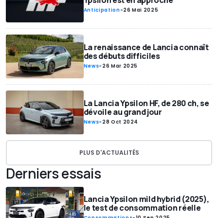
Ypsilon est en approche
Anticipation
-
26 Mai 2025
La renaissance de Lancia connaît
des débuts difficiles
News
-
26 Mar 2025
La Lancia Ypsilon HF, de 280 ch, se
dévoile au grand jour
News
-
28 Oct 2024
PLUS D'ACTUALITÉS
Derniers essais
Lancia Ypsilon mild hybrid (2025),
le test de consommation réelle
Consommations
-
10 Sep 2025