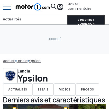
avis en
commentaire
Actualités
S'INSCRIRE /
CONNEXION
Accueil
Lancia
Ypsilon
Lancia
Ypsilon
ACTUALITÉS
ESSAIS
VIDÉOS
PHOTOS
Derniers avis et caractéristiques