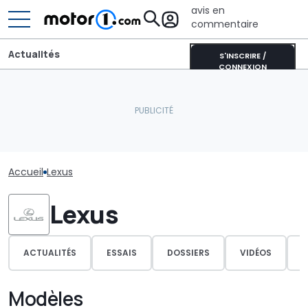
avis en
commentaire
Actualités
S'INSCRIRE /
CONNEXION
Accueil
Lexus
Lexus
ACTUALITÉS
ESSAIS
DOSSIERS
VIDÉOS
P
Modèles