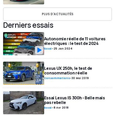
PLUS D'ACTUALITÉS
Derniers essais
Autonomie réelle de 11 voitures
électriques : le test de 2024
Essai
-
25 Jan 2024
Lexus UX 250h, le test de
consommation réelle
Consommations
-
30 Mai 2019
Essai Lexus IS 300h - Belle mais
pas rebelle
Essai
-
8 Avr 2018