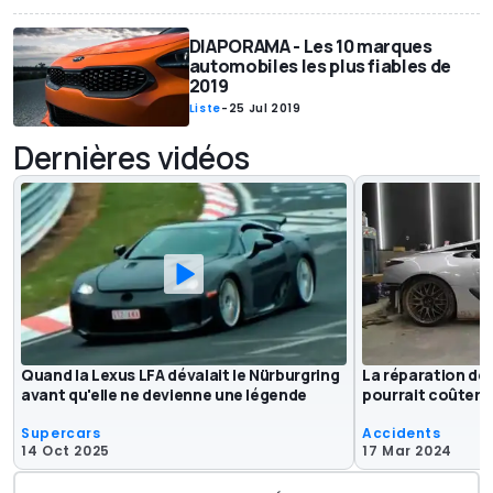
DIAPORAMA - Les 10 marques
automobiles les plus fiables de
2019
Liste
-
25 Jul 2019
Dernières vidéos
Quand la Lexus LFA dévalait le Nürburgring
La réparation de 
avant qu'elle ne devienne une légende
pourrait coûter 
Supercars
Accidents
14 Oct 2025
17 Mar 2024