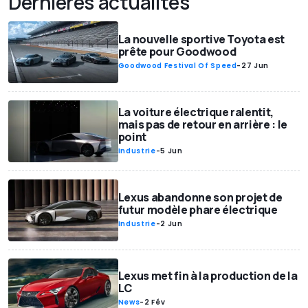
Dernières actualités
La nouvelle sportive Toyota est
prête pour Goodwood
Goodwood Festival Of Speed
-
27 Jun
La voiture électrique ralentit,
mais pas de retour en arrière : le
point
Industrie
-
5 Jun
Lexus abandonne son projet de
futur modèle phare électrique
Industrie
-
2 Jun
Lexus met fin à la production de la
LC
News
-
2 Fév