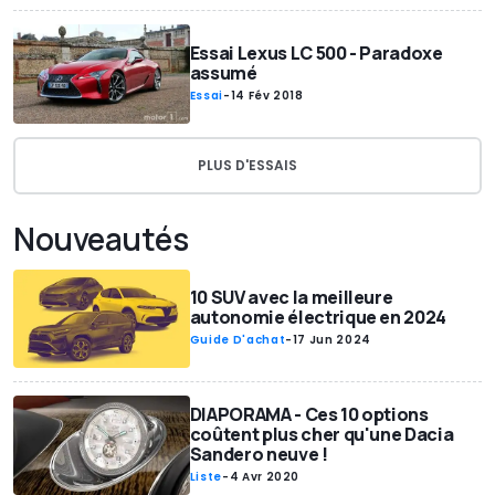
Essai Lexus LC 500 - Paradoxe
assumé
Essai
-
14 Fév 2018
PLUS D'ESSAIS
Nouveautés
10 SUV avec la meilleure
autonomie électrique en 2024
Guide D'achat
-
17 Jun 2024
DIAPORAMA - Ces 10 options
coûtent plus cher qu'une Dacia
Sandero neuve !
Liste
-
4 Avr 2020