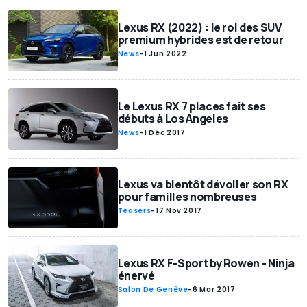
Lexus RX (2022) : le roi des SUV
premium hybrides est de retour
News
-
1 Jun 2022
Le Lexus RX 7 places fait ses
débuts à Los Angeles
News
-
1 Déc 2017
Lexus va bientôt dévoiler son RX
pour familles nombreuses
Teasers
-
17 Nov 2017
Lexus RX F-Sport by Rowen - Ninja
énervé
Salon De Genève
-
6 Mar 2017