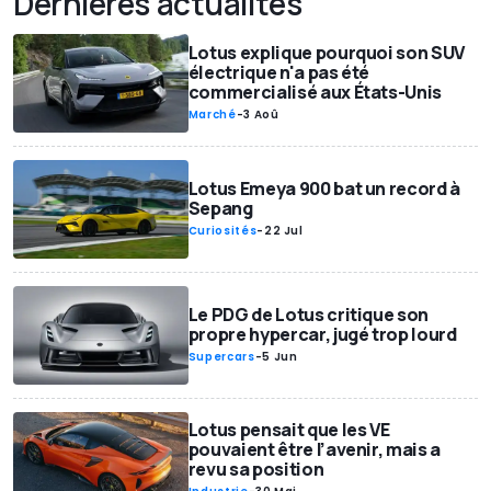
Dernières actualités
Lotus explique pourquoi son SUV
électrique n'a pas été
commercialisé aux États-Unis
Marché
-
3 Aoû
Lotus Emeya 900 bat un record à
Sepang
Curiosités
-
22 Jul
Le PDG de Lotus critique son
propre hypercar, jugé trop lourd
Supercars
-
5 Jun
Lotus pensait que les VE
pouvaient être l’avenir, mais a
revu sa position