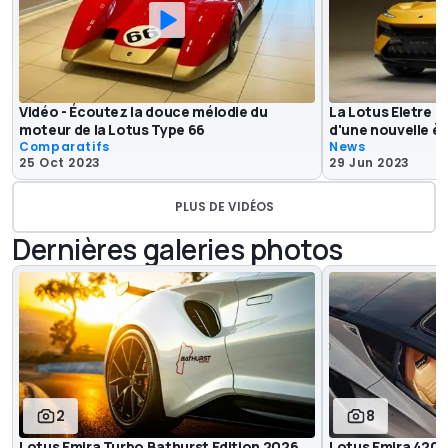
Vidéo - Écoutez la douce mélodie du
La Lotus Eletre :
moteur de la Lotus Type 66
d'une nouvelle èr
Comparatifs
News
25 Oct 2023
29 Jun 2023
PLUS DE VIDÉOS
Dernières galeries photos
2
8
Lotus Emira Turbo Bathurst Edition 2026
Lotus Emira 420 