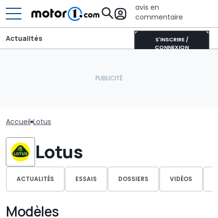
avis en
commentaire
Actualités
S'INSCRIRE /
CONNEXION
Accueil
Lotus
Lotus
ACTUALITÉS
ESSAIS
DOSSIERS
VIDÉOS
P
Modèles