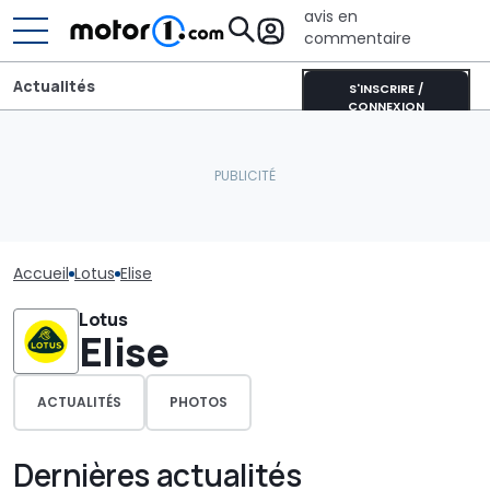
avis en
commentaire
Actualités
S'INSCRIRE /
CONNEXION
Accueil
Lotus
Elise
Lotus
Elise
ACTUALITÉS
PHOTOS
Dernières actualités