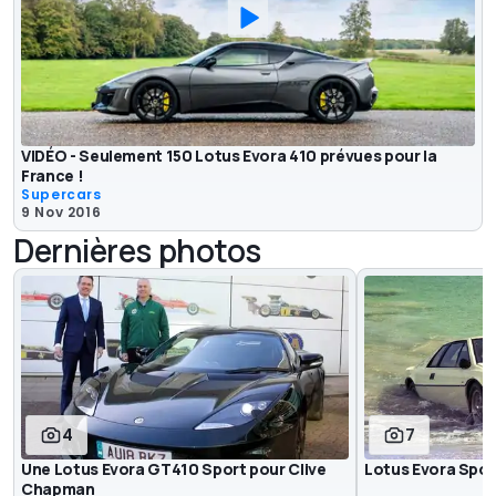
VIDÉO - Seulement 150 Lotus Evora 410 prévues pour la
France !
Supercars
9 Nov 2016
Dernières photos
4
7
Une Lotus Evora GT410 Sport pour Clive
Lotus Evora Spo
Chapman