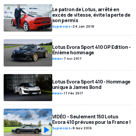
Le patron de Lotus, arrêté en
excès de vitesse, évite la perte de
son permis
Supercars
-
24 Jan 2018
Lotus Evora Sport 410 GP Edition -
Énième hommage
News
-
7 Avr 2017
Lotus Evora Sport 410 - Hommage
unique à James Bond
News
-
17 Fév 2017
VIDÉO - Seulement 150 Lotus
Evora 410 prévues pour la France !
Supercars
-
9 Nov 2016