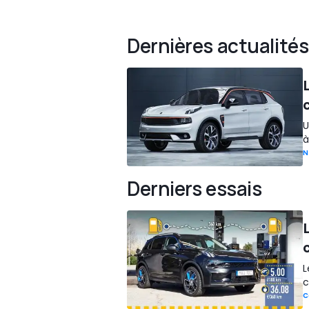
Dernières actualités
U
à
N
Derniers essais
L
c
C