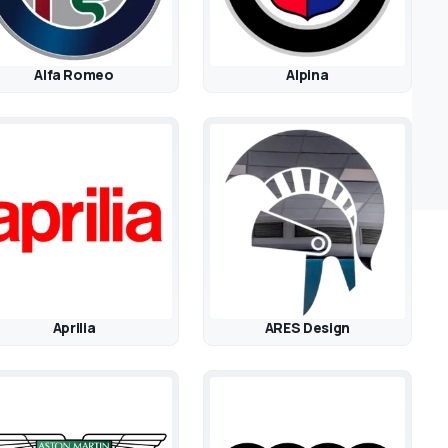
Alfa Romeo
Alpina
Aprilia
ARES Design