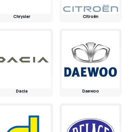
Chrysler
Citroën
Dacia
Daewoo