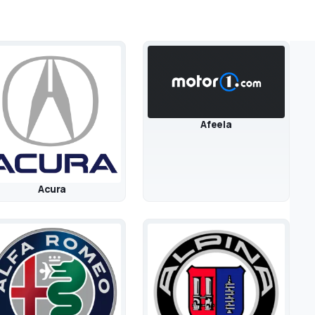
Afeela
Acura