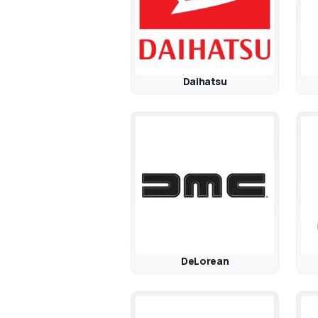
Daihatsu
DeLorean