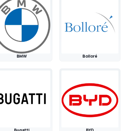
BMW
Bolloré
Bugatti
BYD