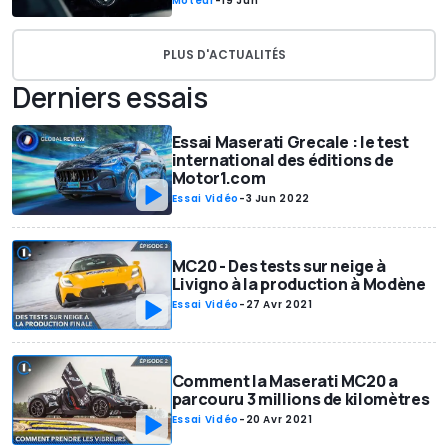
Moteur
-
19 Jun
PLUS D'ACTUALITÉS
Derniers essais
Essai Maserati Grecale : le test
international des éditions de
Motor1.com
Essai Vidéo
-
3 Jun 2022
MC20 - Des tests sur neige à
Livigno à la production à Modène
Essai Vidéo
-
27 Avr 2021
Comment la Maserati MC20 a
parcouru 3 millions de kilomètres
Essai Vidéo
-
20 Avr 2021