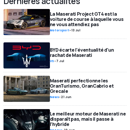
Dernières actualités
La Maserati Project GT4 est la
voiture de course à laquelle vous
ne vous attendiez pas
Motorsport
-
13 Jul
BYD écarte l'éventualité d'un
rachat de Maserati
VS
-
7 Jul
Maserati perfectionne les
GranTurismo, GranCabrio et
Grecale
News
-
21 Jun
Le meilleur moteur de Maserati ne
disparaît pas, mais il passe à
l’hybride