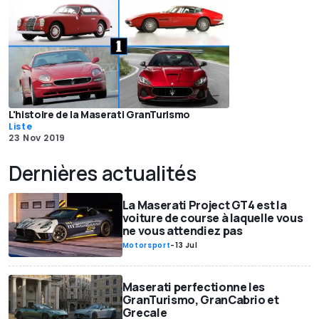
L'histoire de la Maserati GranTurismo
Liste
23 Nov 2019
Dernières actualités
La Maserati Project GT4 est la
voiture de course à laquelle vous
ne vous attendiez pas
Motorsport
-
13 Jul
Maserati perfectionne les
GranTurismo, GranCabrio et
Grecale