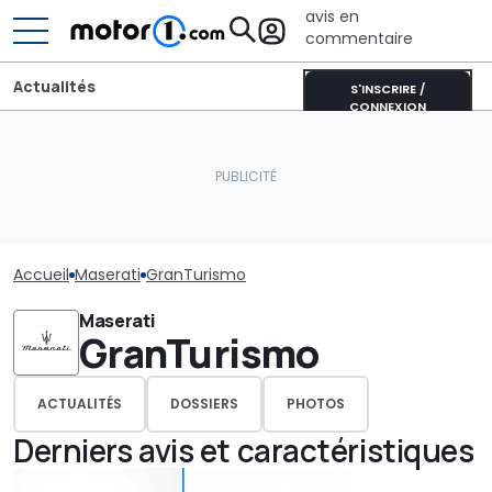
avis en
commentaire
Actualités
S'INSCRIRE /
CONNEXION
Accueil
Maserati
GranTurismo
Maserati
GranTurismo
ACTUALITÉS
DOSSIERS
PHOTOS
Derniers avis et caractéristiques