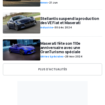
News
-
21 Jun
Stellantis suspend la production
des VE Fiat et Maserati
Industrie
-
30 Déc 2024
Maserati fête son 110e
anniversaire avec une
GranTurismo spéciale
Séries Spéciales
-
29 Nov 2024
PLUS D'ACTUALITÉS