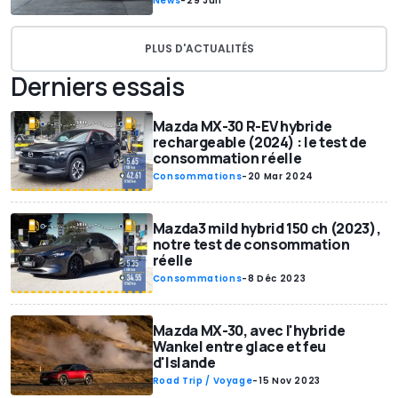
News
-
29 Jun
PLUS D'ACTUALITÉS
Derniers essais
Mazda MX-30 R-EV hybride
rechargeable (2024) : le test de
consommation réelle
Consommations
-
20 Mar 2024
Mazda3 mild hybrid 150 ch (2023),
notre test de consommation
réelle
Consommations
-
8 Déc 2023
Mazda MX-30, avec l'hybride
Wankel entre glace et feu
d'Islande
Road Trip / Voyage
-
15 Nov 2023