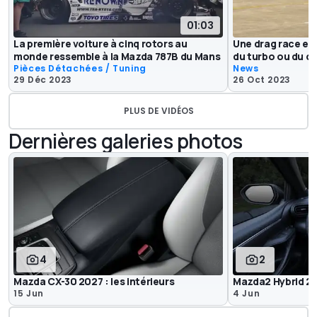
01:03
La première voiture à cinq rotors au
Une drag race en
monde ressemble à la Mazda 787B du Mans
du turbo ou du co
Pièces Détachées / Tuning
News
29 Déc 2023
26 Oct 2023
PLUS DE VIDÉOS
Dernières galeries photos
4
2
Mazda CX-30 2027 : les intérieurs
Mazda2 Hybrid 2
15 Jun
4 Jun