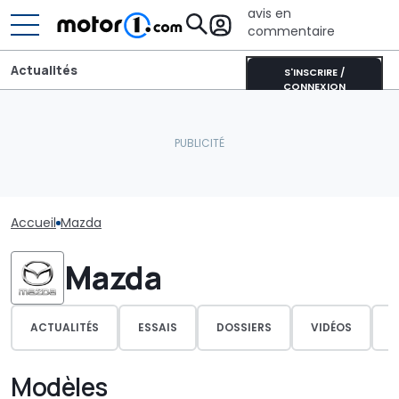
avis en
commentaire
Actualités
S'INSCRIRE /
CONNEXION
Accueil
Mazda
Mazda
ACTUALITÉS
ESSAIS
DOSSIERS
VIDÉOS
P
Modèles