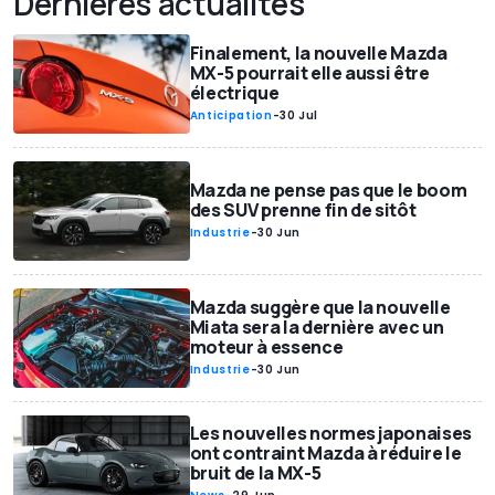
Dernières actualités
Finalement, la nouvelle Mazda
MX-5 pourrait elle aussi être
électrique
Anticipation
-
30 Jul
Mazda ne pense pas que le boom
des SUV prenne fin de sitôt
Industrie
-
30 Jun
Mazda suggère que la nouvelle
Miata sera la dernière avec un
moteur à essence
Industrie
-
30 Jun
Les nouvelles normes japonaises
ont contraint Mazda à réduire le
bruit de la MX-5