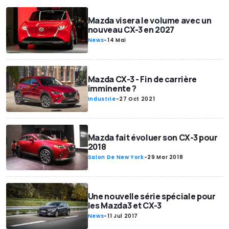
Mazda visera le volume avec un
nouveau CX-3 en 2027
News
-
14 Mai
Mazda CX-3 - Fin de carrière
imminente ?
Industrie
-
27 Oct 2021
Mazda fait évoluer son CX-3 pour
2018
Salon De New York
-
29 Mar 2018
Une nouvelle série spéciale pour
les Mazda3 et CX-3
News
-
11 Jul 2017