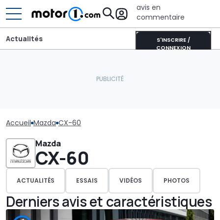
avis en
commentaire
Actualités
S'INSCRIRE /
CONNEXION
Accueil
Mazda
CX-60
Mazda
CX-60
ACTUALITÉS
ESSAIS
VIDÉOS
PHOTOS
Derniers avis et caractéristiques