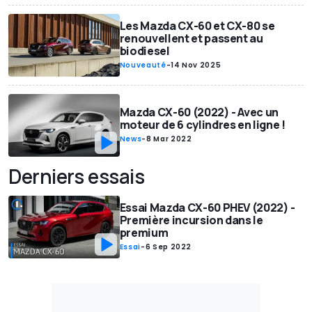
Les Mazda CX-60 et CX-80 se
renouvellent et passent au
biodiesel
Nouveauté
-
14 Nov 2025
Mazda CX-60 (2022) - Avec un
moteur de 6 cylindres en ligne !
News
-
8 Mar 2022
Derniers essais
Essai Mazda CX-60 PHEV (2022) -
Première incursion dans le
premium
Essai
-
6 Sep 2022