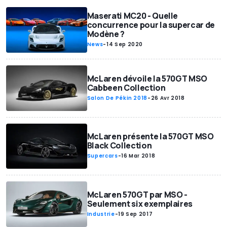
Maserati MC20 - Quelle
concurrence pour la supercar de
Modène ?
News
-
14 Sep 2020
McLaren dévoile la 570GT MSO
Cabbeen Collection
Salon De Pékin 2018
-
26 Avr 2018
McLaren présente la 570GT MSO
Black Collection
Supercars
-
16 Mar 2018
McLaren 570GT par MSO -
Seulement six exemplaires
Industrie
-
19 Sep 2017