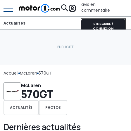
avis en
commentaire
Actualités
S'INSCRIRE /
CONNEXION
Accueil
McLaren
570GT
McLaren
570GT
ACTUALITÉS
PHOTOS
Dernières actualités