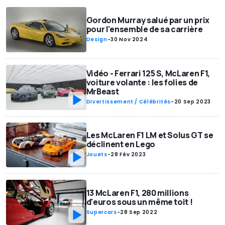
Gordon Murray salué par un prix
pour l'ensemble de sa carrière
Design
-
30 Nov 2024
Vidéo - Ferrari 125 S, McLaren F1,
voiture volante : les folies de
MrBeast
Divertissement / Célébrités
-
20 Sep 2023
Les McLaren F1 LM et Solus GT se
déclinent en Lego
Jouets
-
28 Fév 2023
13 McLaren F1, 280 millions
d'euros sous un même toit !
Supercars
-
28 Sep 2022