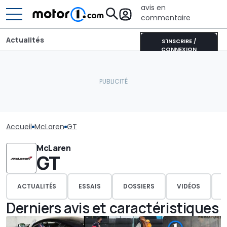
avis en
commentaire
Actualités
S'INSCRIRE /
CONNEXION
Accueil
McLaren
GT
McLaren
GT
ACTUALITÉS
ESSAIS
DOSSIERS
VIDÉOS
P
Derniers avis et caractéristiques