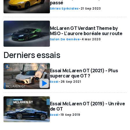
passé
Séries Spéciales
-
21 Sep 2023
McLaren GT Verdant Theme by
MSO - L'aurore boréale sur route
Salon De Genève
-
4 Mar 2020
Derniers essais
Essai McLaren GT (2021) - Plus
supercar que GT ?
Essai
-
26 Sep 2021
Essai McLaren GT (2019) - Un rêve
de GT
Essai
-
19 Sep 2019