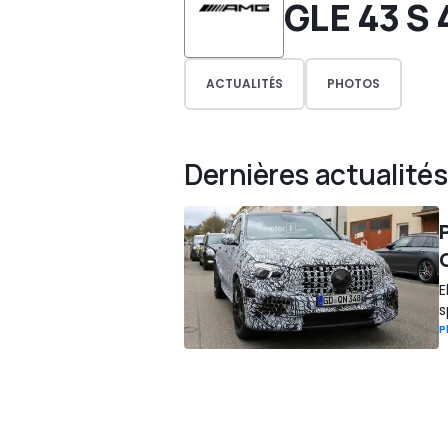
GLE 43 S
ACTUALITÉS
PHOTOS
Dernières actualités
G
E
s
P