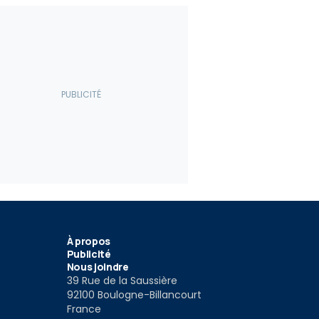
À propos
Publicité
Nous joindre
39 Rue de la Saussière
92100 Boulogne-Billancourt
France