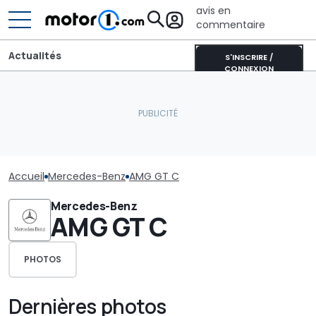
avis en
commentaire
Actualités
S'INSCRIRE /
CONNEXION
Accueil
Mercedes-Benz
AMG GT C
Mercedes-Benz
AMG GT C
PHOTOS
Dernières photos