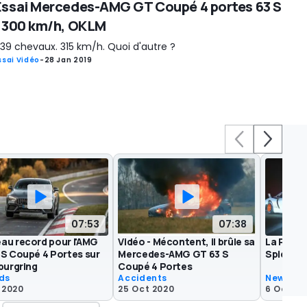
Essai Mercedes-AMG GT Coupé 4 portes 63 S
- 300 km/h, OKLM
39 chevaux. 315 km/h. Quoi d'autre ?
ssai Vidéo
-
28 Jan 2019
07:53
07:38
au record pour l'AMG
Vidéo - Mécontent, il brûle sa
La Porsc
 S Coupé 4 Portes sur
Mercedes-AMG GT 63 S
Spider e
burgring
Coupé 4 Portes
ds
Accidents
News
 2020
25 Oct 2020
6 Oct 20