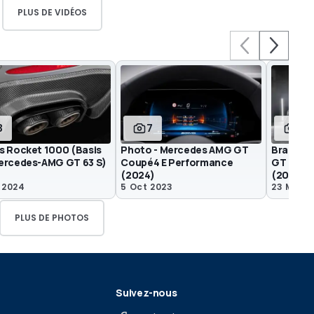
PLUS DE VIDÉOS
3
7
83
s Rocket 1000 (Basis
Photo - Mercedes AMG GT
Brabus 
ercedes-AMG GT 63 S)
Coupé4 E Performance
GT 63 S
(2024)
(2023)
v 2024
5 Oct 2023
23 Mai 2
PLUS DE PHOTOS
Suivez-nous