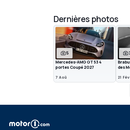
Dernières photos
5
Mercedes-AMG GT 53 4
Brabu
portes Coupé 2027
des M
7 Aoû
21 Fé