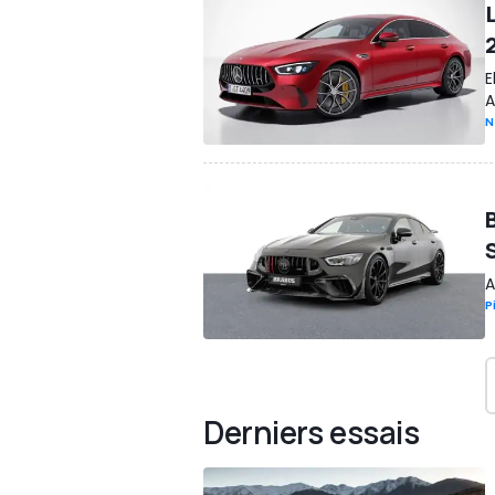
E
A
N
A
P
Derniers essais