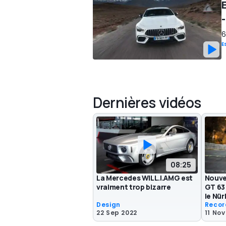
6
E
Dernières vidéos
08:25
La Mercedes WILL.I.AMG est
Nouve
vraiment trop bizarre
GT 63
le Nür
Design
Recor
22 Sep 2022
11 Nov