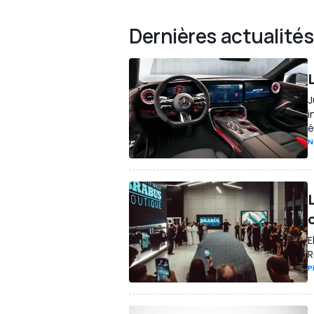
Dernières actualités
J
i
é
N
E
R
P