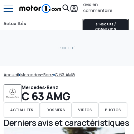
avis en
commentaire
Actualités
S'INSCRIRE /
CONNEXION
Accueil
Mercedes-Benz
C 63 AMG
Mercedes-Benz
C 63 AMG
ACTUALITÉS
DOSSIERS
VIDÉOS
PHOTOS
Derniers avis et caractéristiques