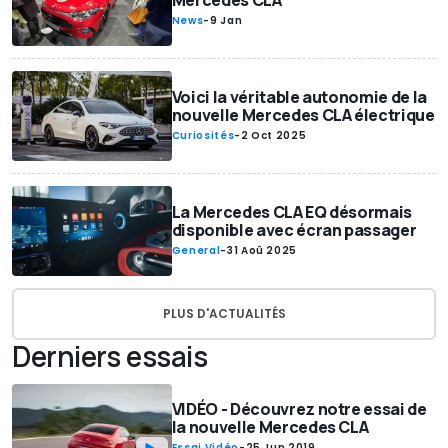
Mercedes CLA
News
-
9 Jan
Voici la véritable autonomie de la
nouvelle Mercedes CLA électrique
Curiosités
-
2 Oct 2025
La Mercedes CLA EQ désormais
disponible avec écran passager
General
-
31 Aoû 2025
PLUS D'ACTUALITÉS
Derniers essais
VIDÉO - Découvrez notre essai de
la nouvelle Mercedes CLA
Essai Vidéo
-
25 Jun 2019