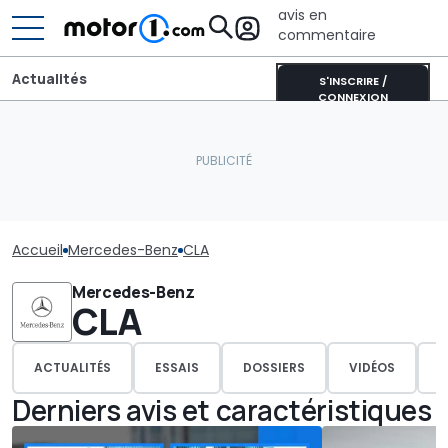
avis en
commentaire
Actualités
S'INSCRIRE /
CONNEXION
Accueil
Mercedes-Benz
CLA
Mercedes-Benz
CLA
ACTUALITÉS
ESSAIS
DOSSIERS
VIDÉOS
P
Derniers avis et caractéristiques