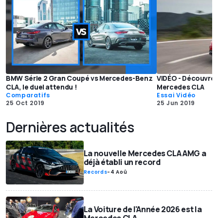
BMW Série 2 Gran Coupé vs Mercedes-Benz
VIDÉO - Découvrez 
CLA, le duel attendu !
Mercedes CLA
Comparatifs
Essai Vidéo
25 Oct 2019
25 Jun 2019
Dernières actualités
La nouvelle Mercedes CLA AMG a
déjà établi un record
Records
-
4 Aoû
La Voiture de l'Année 2026 est la